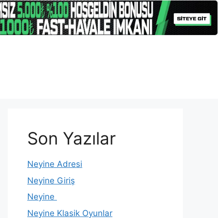
Son Yazılar
Neyine Adresi
Neyine Giriş
Neyine
Neyine Klasik Oyunlar