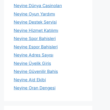
Neyine Dünya Casinoları
Neyine Oyun Yardımı
Neyine Destek Servisi
Neyine Hizmet Katılımı
Neyine Spor Bahisleri
Neyine Espor Bahisleri
Neyine Adres Sayısı
Neyine Üyelik Giriş
Neyine Güvenilir Bahis
Neyine Aid Ekibi
Neyine Oran Dengesi