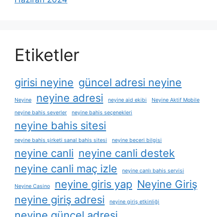
Etiketler
girisi neyine
güncel adresi neyine
neyine adresi
Neyine
neyine aid ekibi
Neyine Aktif Mobile
neyine bahis severler
neyine bahis seçenekleri
neyine bahis sitesi
neyine bahis şirketi sanal bahis sitesi
neyine beceri bilgisi
neyine canli
neyine canli destek
neyine canli maç izle
neyine canlı bahis servisi
neyine giris yap
Neyine Giriş
Neyine Casino
neyine giriş adresi
neyine giriş etkinliği
neyine güncel adresi