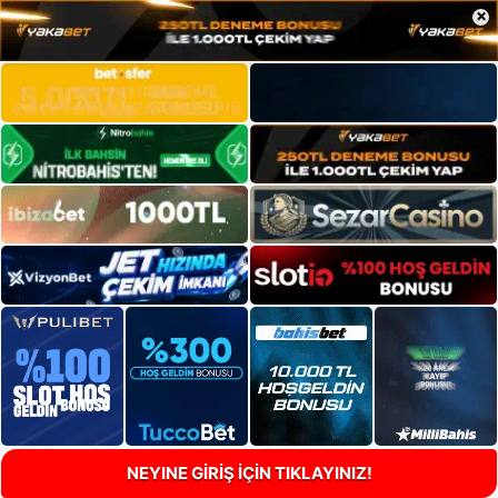
×
NEYINE GİRİŞ İÇİN TIKLAYINIZ!