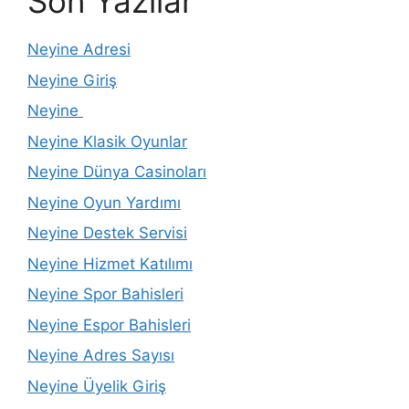
Son Yazılar
Neyine Adresi
Neyine Giriş
Neyine
Neyine Klasik Oyunlar
Neyine Dünya Casinoları
Neyine Oyun Yardımı
Neyine Destek Servisi
Neyine Hizmet Katılımı
Neyine Spor Bahisleri
Neyine Espor Bahisleri
Neyine Adres Sayısı
Neyine Üyelik Giriş