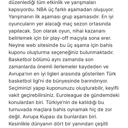
düzenlediği tüm etkinlik ve yarışmaları
kapsıyordu. NBA üç farklı aşamadan oluşuyor.
Yarışmanın ilk aşaması grup aşamasıdır. En iyi
oyuncuların yer alacağı maç sezon ortasında
yapılacak. Son olarak oyun, nihai kazananı
belirlemek için bir play-off maçıyla sona erer.
Neyine web sitesinde bu üç aşama için bahis
kuponu oluşturma seçeneğiniz bulunmaktadır.
Basketbol bölümü aynı zamanda son
zamanlarda önemli ilerlemeler kaydeden ve
Avrupa’nın en iyi ligleri arasında gösterilen Türk
basketbol ligi’ni de bünyesinde barındırıyor.
Seçiminizi yapıp kuponunuzu oluşturabilir, keyifli
vakit geçirebilirsiniz. Euroleague de gündemdeki
konulardan biri. Türkiye’nin de katıldığı bu
turnuvada maçlara bahis oynamak hiç de zor
değil. Avrupa Kupası da bunlardan biri.
Kesinlikle dünyanın dört bir yanından çeşitli