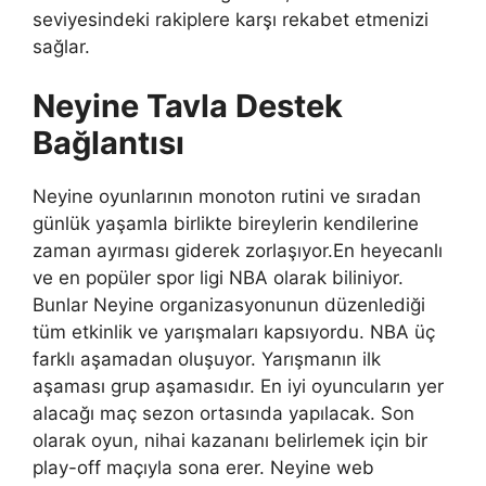
seviyesindeki rakiplere karşı rekabet etmenizi
sağlar.
Neyine Tavla Destek
Bağlantısı
Neyine oyunlarının monoton rutini ve sıradan
günlük yaşamla birlikte bireylerin kendilerine
zaman ayırması giderek zorlaşıyor.En heyecanlı
ve en popüler spor ligi NBA olarak biliniyor.
Bunlar Neyine organizasyonunun düzenlediği
tüm etkinlik ve yarışmaları kapsıyordu. NBA üç
farklı aşamadan oluşuyor. Yarışmanın ilk
aşaması grup aşamasıdır. En iyi oyuncuların yer
alacağı maç sezon ortasında yapılacak. Son
olarak oyun, nihai kazananı belirlemek için bir
play-off maçıyla sona erer. Neyine web