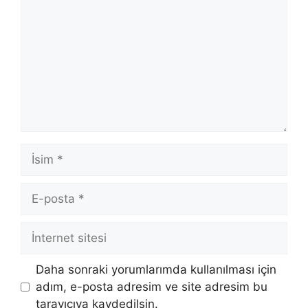
İsim
E-
posta
İnternet
sitesi
Daha sonraki yorumlarımda kullanılması için
adım, e-posta adresim ve site adresim bu
tarayıcıya kaydedilsin.