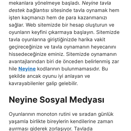
mekanlara yönelmeye başladı.
Neyine tavla
destek bağlantısı
sitesinde tavla oynamak hem
işten kaçmanızı hem de para kazanmanızı
sağlar. Web sitemizde bir hesap oluşturun ve
oyunların keyfini çıkarmaya başlayın. Sitemizde
tavla oyunlarına giriştiğinizde harika vakit
geçireceğinize ve tavla oynamanın heyecanını
hissedeceğinize eminiz. Sitemizde oynamanın
avantajlarından biri de önceden belirlenmiş zar
hile
Neyine
kodlarının bulunmamasıdır. Bu
şekilde ancak oyunu iyi anlayan ve
kavrayabilenler galip gelebilir.
Neyine Sosyal Medyası
Oyunlarının monoton rutini ve sıradan günlük
yaşamla birlikte bireylerin kendilerine zaman
ayırması giderek zorlaşıyor. Tavlada