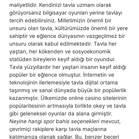
maliyetlidir. Kendinizi tavla uzmanı olarak
görüyorsanız bilgisayar oyunları yerine tavlayı
tercih edebilirsiniz. Milletimizin önemli bir
unsuru olan tavla, kültürümüzde önemli bir yere
sahiptir ve eğlence dünyasının vazgeçilmez bir
unsuru olarak kabul edilmektedir. Tavla her
yaştan, her kökenden ve sosyoekonomik
statüden bireylerin keyif aldığı bir oyundur.
Tavla yüzyıllardır her yaştan insanın keyif aldığı
popüler bir eğlence olmuştur. İnternetin ve
teknolojinin ilerlemesiyle tavla dijital ortama
taşınmış ve sanal dünyada büyük bir popülerlik
kazanmıştır. Ülkemizde online casino sitelerinin
popülaritesinin artmasıyla birlikte okey ve tavla
gibi geleneksel oyunlar da alana girmiştir.
Neyine hangi spor bahis seçenekleri mevcut
,
çevrimiçi rakiplere karşı tavla maçlarına
katılmanıza olanak sağlar. Bu, benzer beceri