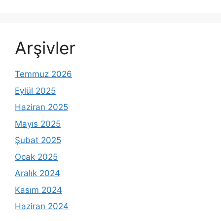
Arşivler
Temmuz 2026
Eylül 2025
Haziran 2025
Mayıs 2025
Şubat 2025
Ocak 2025
Aralık 2024
Kasım 2024
Haziran 2024