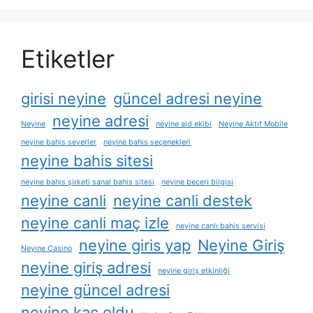
Etiketler
girisi neyine
güncel adresi neyine
neyine adresi
Neyine
neyine aid ekibi
Neyine Aktif Mobile
neyine bahis severler
neyine bahis seçenekleri
neyine bahis sitesi
neyine bahis şirketi sanal bahis sitesi
neyine beceri bilgisi
neyine canli
neyine canli destek
neyine canli maç izle
neyine canlı bahis servisi
neyine giris yap
Neyine Giriş
Neyine Casino
neyine giriş adresi
neyine giriş etkinliği
neyine güncel adresi
neyine kaç oldu