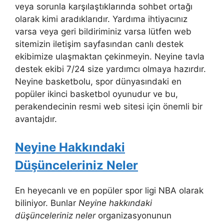
veya sorunla karşılaştıklarında sohbet ortağı
olarak kimi aradıklarıdır. Yardıma ihtiyacınız
varsa veya geri bildiriminiz varsa lütfen web
sitemizin iletişim sayfasından canlı destek
ekibimize ulaşmaktan çekinmeyin. Neyine tavla
destek ekibi 7/24 size yardımcı olmaya hazırdır.
Neyine basketbolu, spor dünyasındaki en
popüler ikinci basketbol oyunudur ve bu,
perakendecinin resmi web sitesi için önemli bir
avantajdır.
Neyine Hakkındaki
Düşünceleriniz Neler
En heyecanlı ve en popüler spor ligi NBA olarak
biliniyor. Bunlar
Neyine hakkındaki
düşünceleriniz neler
organizasyonunun