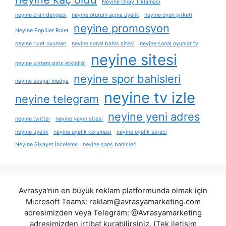
Neyine Onay Tıklaması
neyine oran dengesi
neyine oturum açma üyelik
neyine oyun şirketi
neyine promosyon
Neyine Popüler Rulet
neyine rulet oyunları
neyine sanal bahis sitesi
neyine sanal oyunlar tv
neyine sitesi
neyine sistem giriş etkinliği
neyine spor bahisleri
neyine sosyal medya
neyine tv izle
neyine telegram
neyine yeni adres
neyine twitter
neyine yayın sitesi
neyine üyelik
neyine üyelik koruması
neyine üyelik süreci
Neyine Şikayet İnceleme
neyine şans bahisleri
Avrasya'nın en büyük reklam platformunda olmak için
Microsoft Teams:
reklam@avrasyamarketing.com
adresimizden veya Telegram: @Avrasyamarketing
adresimizden irtibat kurabilirsiniz. (Tek iletişim